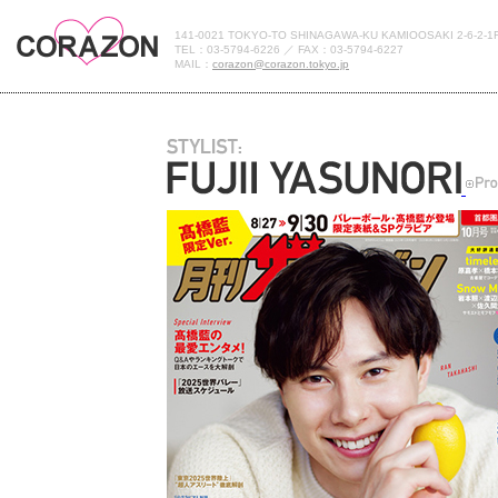
141-0021 TOKYO-TO SHINAGAWA-KU KAMIOOSAKI 2-6-2-1
TEL：03-5794-6226 ／ FAX：03-5794-6227
MAIL：
corazon@corazon.tokyo.jp